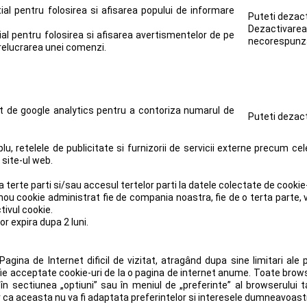
al pentru folosirea si afisarea popului de informare
Puteti dezact
Dezactivare
al pentru folosirea si afisarea avertismentelor de pe
necorespunzat
prelucrarea unei comenzi.
t de google analytics pentru a contoriza numarul de
Puteti dezact
u, retelele de publicitate si furnizorii de servicii externe precum cele
 site-ul web.
de la terte parti si/sau accesul tertelor parti la datele colectate de cook
u cookie administrat fie de compania noastra, fie de o terta parte, veti
tivul cookie.
or expira dupa 2 luni.
ina de Internet dificil de vizitat, atragând dupa sine limitari ale posi
 fie acceptate cookie-uri de la o pagina de internet anume. Toate brow
, în sectiunea „optiuni” sau în meniul de „preferinte” al browserului 
ar ca aceasta nu va fi adaptata preferintelor si interesele dumneavoas