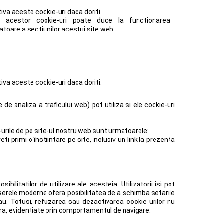
iva aceste cookie-uri daca doriti.
a acestor cookie-uri poate duce la functionarea
oare a sectiunilor acestui site web.
iva aceste cookie-uri daca doriti.
 de analiza a traficului web) pot utiliza si ele cookie-uri
ie-urile de pe site-ul nostru web sunt urmatoarele:
 primi o înstiintare pe site, inclusiv un link la prezenta
bilitatilor de utilizare ale acesteia. Utilizatorii îsi pot
serele moderne ofera posibilitatea de a schimba setarile
tau. Totusi, refuzarea sau dezactivarea cookie-urilor nu
tra, evidentiate prin comportamentul de navigare.