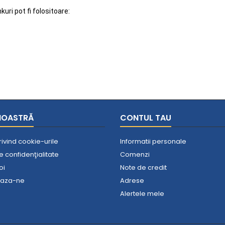
kuri pot fi folositoare:
NOASTRĂ
CONTUL TAU
privind cookie-urile
Informatii personale
de confidenţialitate
Comenzi
oi
Note de credit
eaza-ne
Adrese
Alertele mele