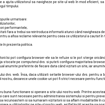
de a ajuta utilizatorul sa navigheze pe site-ul web în mod eficient, sa
ngul timpului.
copurile urmatoare:
lizatorilor;
pori performantele;
vitati fara a trebui sa reintroduca informatii atunci când navigheaza de 
ntru a afisa reclame relevante pentru ceea ce utilizatorul a cautat în 
e în prezenta politica.
torii îsi pot configura browser-ele sa le refuze si le pot sterge oricâ
eja stocate pe computerul dvs. si puteti configura majoritatea browser-
ual anumite preferinte de fiecare data când vizitati un site, iar anumite
lui dvs. web. Însa, daca utilizati setarile browser-ului dvs. pentru a b
ul nostru, deoarece unele cookie-uri pot fi strict necesare pentru funct
tru buna functionare si operare a site-ului nostru web. Printre acest
 si care sunt necesare pentru administrarea sistemului si pentru preven
sa recunoastem si sa numaram vizitatorii si sa aflam modalitatile în ca
are a utilizatorilor pe site-ul nostru web, astfel încât acestia sa poat