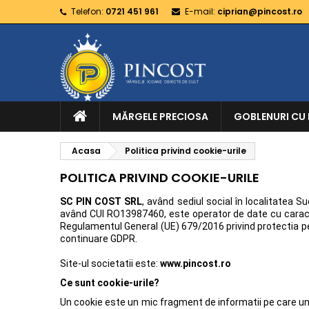
Telefon:
0721 451 961
E-mail:
ciprian@pincost.ro
MĂRGELE PRECIOSA
GOBLENURI CU
Acasa
Politica privind cookie-urile
POLITICA PRIVIND COOKIE-URILE
SC PIN COST SRL
, având sediul social în localitatea S
având CUI
RO13987460
, este operator de date cu cara
Regulamentul General (UE) 679/2016 privind protectia pers
continuare GDPR.
Site-ul societatii este:
www.pincost.ro
Ce sunt cookie-urile?
Un cookie este un mic fragment de informatii pe care un 