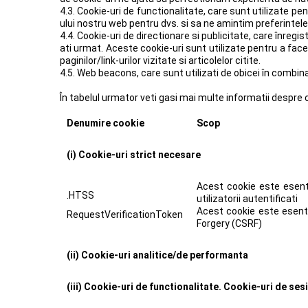
4.3. Cookie-uri de functionalitate, care sunt utilizate pe
ului nostru web pentru dvs. si sa ne amintim preferintele
4.4. Cookie-uri de directionare si publicitate, care înregist
ati urmat. Aceste cookie-uri sunt utilizate pentru a face 
paginilor/link-urilor vizitate si articolelor citite.
4.5. Web beacons, care sunt utilizati de obicei în combina
În tabelul urmator veti gasi mai multe informatii despre c
Denumire cookie
Scop
(i)
Cookie-uri strict necesare
Acest cookie este esenti
.HTSS
utilizatorii autentificati
Acest cookie este esenti
RequestVerificationToken
Forgery (CSRF)
(ii)
Cookie-uri analitice/de performanta
(iii)
Cookie-uri de functionalitate. Cookie-uri de ses