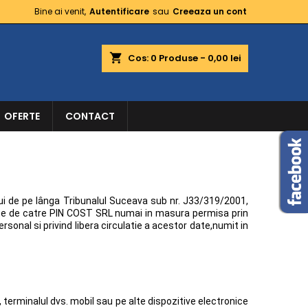
Bine ai venit,
Autentificare
sau
Creeaza un cont
shopping_cart
Cos:
0
Produse - 0,00 lei
OFERTE
CONTACT
ului de pe lânga Tribunalul Suceava sub nr.
J33/319/2001
,
rate de catre PIN COST SRL numai in masura permisa prin
sonal si privind libera circulatie a acestor date,numit in
terminalul dvs. mobil sau pe alte dispozitive electronice