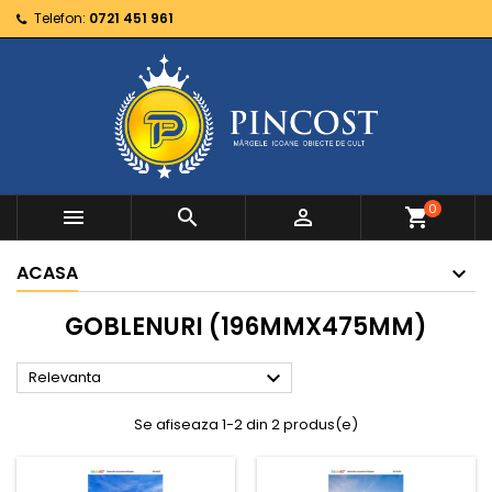
Telefon:
0721 451 961
0



shopping_cart
ACASA
GOBLENURI (196MMX475MM)

Relevanta
Se afiseaza 1-2 din 2 produs(e)