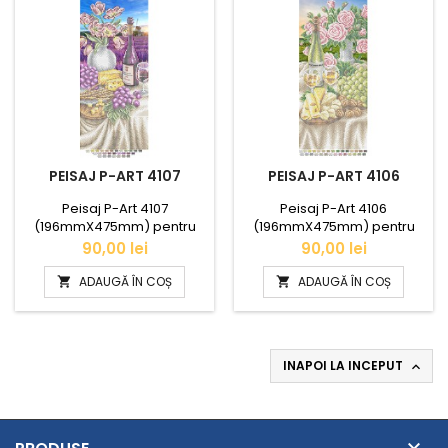
PEISAJ P-ART 4107
PEISAJ P-ART 4106
Peisaj P-Art 4107
Peisaj P-Art 4106
(196mmX475mm) pentru
(196mmX475mm) pentru
cusut cu mărgele.
cusut cu mărgele.
Pret
Pret
90,00 lei
90,00 lei
ADAUGĂ ÎN COȘ
ADAUGĂ ÎN COȘ


INAPOI LA INCEPUT

