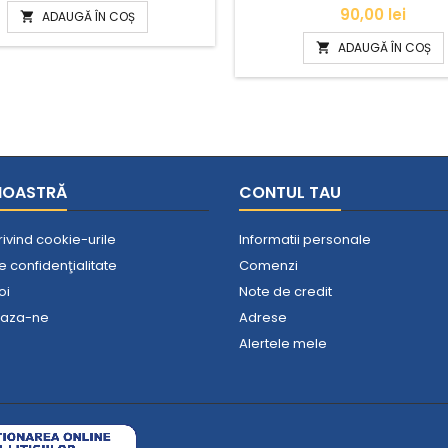
Pret
90,00 lei
ADAUGĂ ÎN COȘ

ADAUGĂ ÎN COȘ

NOASTRĂ
CONTUL TAU
privind cookie-urile
Informatii personale
de confidenţialitate
Comenzi
oi
Note de credit
eaza-ne
Adrese
Alertele mele