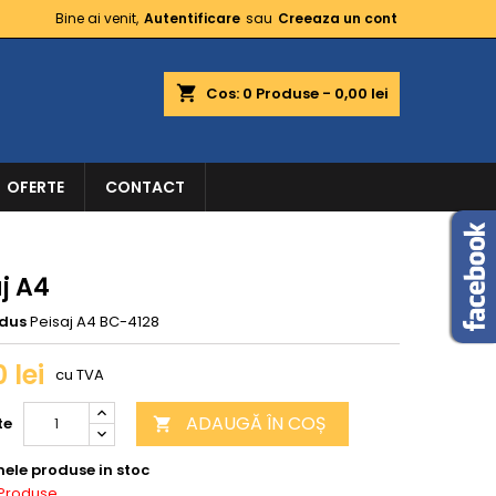
Bine ai venit,
Autentificare
sau
Creeaza un cont
shopping_cart
Cos:
0
Produse - 0,00 lei
OFERTE
CONTACT
j A4
dus
Peisaj A4 BC-4128
 lei
cu TVA
ADAUGĂ ÎN COȘ
te

mele produse in stoc
 Produse