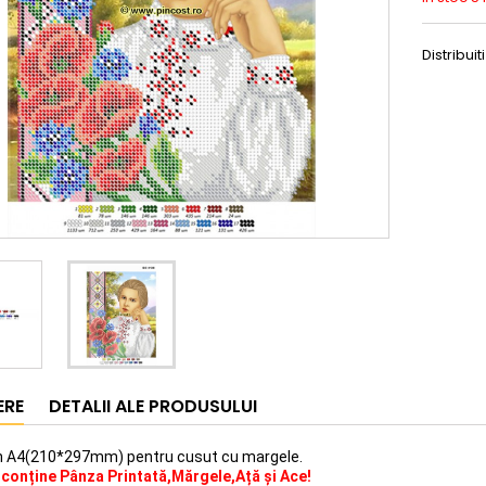
Distribuiti
ERE
DETALII ALE PRODUSULUI
en A4(210*297mm) pentru cusut cu margele.
 conține Pânza Printată,Mărgele,Ață și Ace!