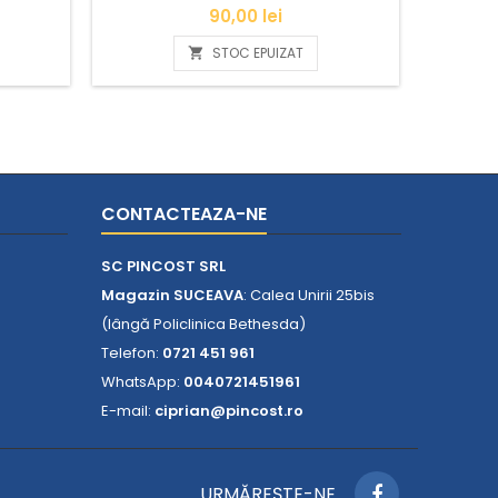
Pret
90,00 lei
Mate Ca
STOC EPUIZAT

CONTACTEAZA-NE
SC PINCOST SRL
Magazin SUCEAVA
: Calea Unirii 25bis
(lângă Policlinica Bethesda)
Telefon:
0721 451 961
WhatsApp:
0040721451961
E-mail:
ciprian@pincost.ro
URMĂREŞTE-NE