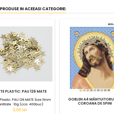
 PRODUSE IN ACEEASI CATEGORIE:
ETE PLASTIC: PAU 126 MATE
GOBLEN A4 MÂNTUITORU
Plastic: PAU 126 MATE Size:11mm
COROANA DE SPINI
ntitate : 10g (cca. 400buc)
Pret
3,00 lei