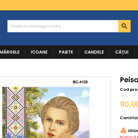

 MĂRGELE
ICOANE
PAIETE
CANDELE
CĂȚUI
Peisa
Cod pro
90,00
Cantita

Ulti
In stoc
5