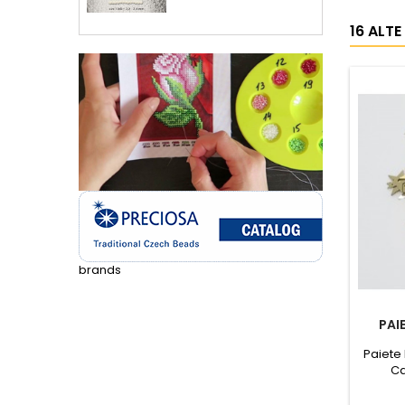
16 ALTE
brands
PAI
Paiete 
Ca