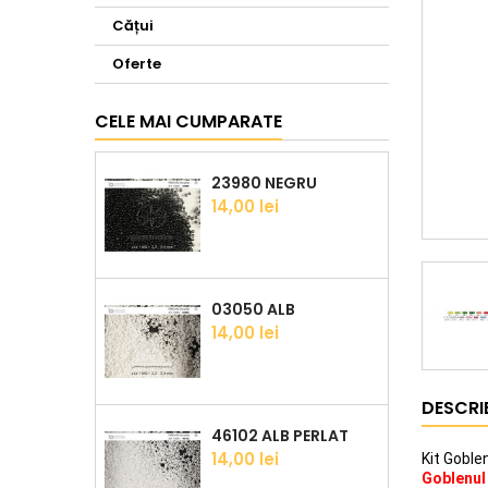
Cățui
Oferte
CELE MAI CUMPARATE
23980 NEGRU
Pret
14,00 lei
03050 ALB
Pret
14,00 lei
DESCRI
46102 ALB PERLAT
Pret
14,00 lei
Kit Gobl
Goblenul