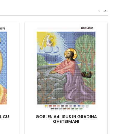
<
>
L CU
GOBLEN A4 IISUS IN GRADINA
GHETSIMANI
Mărgele 