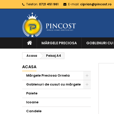
Telefon:
0721 451 961
E-mail:
ciprian@pincost.ro
MĂRGELE PRECIOSA
GOBLENURI CU
Acasa
Peisaj A4
ACASA
Mărgele Preciosa Ornela
Goblenuri de cusut cu mărgele
Paiete
Icoane
Candele