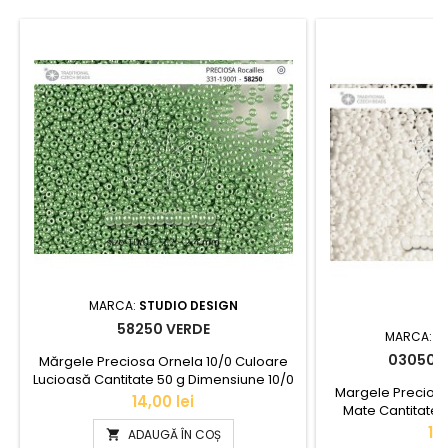
MARCA:
STUDIO DESIGN
58250 VERDE
MARCA:
S
03050 A
Mărgele Preciosa Ornela 10/0 Culoare
Lucioasă Cantitate 50 g Dimensiune 10/0
Margele Preciosa
(2,3mm)
Pret
14,00 lei
Mate Cantitate 
(2
Pr
14
ADAUGĂ ÎN COȘ
