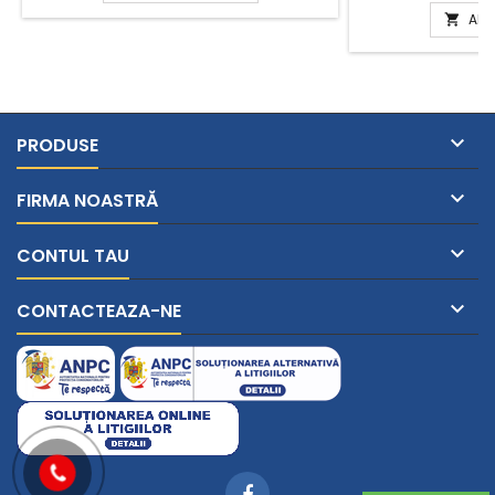
ADA


PRODUSE

FIRMA NOASTRĂ

CONTUL TAU

CONTACTEAZA-NE