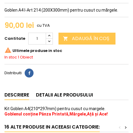
Goblen A4 I-Art 214 (200X300mm) pentru cusut cu mărgele.
90,00 lei
cu TVA
ADAUGĂ ÎN COȘ
Cantitate


Ultimele produse in stoc
In stoc
1 Obiect
Distribuiti
DESCRIERE
DETALII ALE PRODUSULUI
Kit Goblen A4(210*297mm) pentru cusut cu margele.
Goblenul conține Pânza Printată,Mărgele,Ață și Ace!
16 ALTE PRODUSE IN ACEEASI CATEGORIE:
<
>