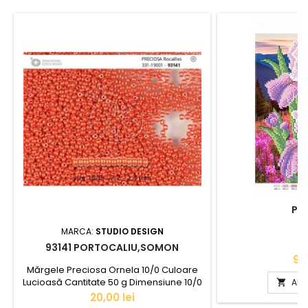
PEI
MARCA:
STUDIO DESIGN
93141 PORTOCALIU,SOMON
Pr
90,
Mărgele Preciosa Ornela 10/0 Culoare
Lucioasă Cantitate 50 g Dimensiune 10/0
ADA

(2,3mm)
Pret
20,00 lei