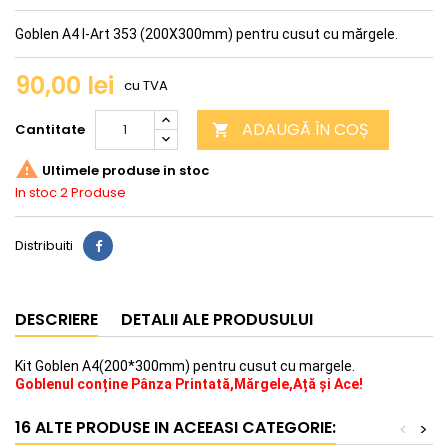
Goblen A4 I-Art 353 (200X300mm) pentru cusut cu mărgele.
90,00 lei
cu TVA
ADAUGĂ ÎN COȘ
Cantitate


Ultimele produse in stoc
In stoc
2 Produse
Distribuiti
DESCRIERE
DETALII ALE PRODUSULUI
Kit Goblen A4(200*300mm) pentru cusut cu margele.
Goblenul conține Pânza Printată,Mărgele,Ață și Ace!
16 ALTE PRODUSE IN ACEEASI CATEGORIE:
<
>