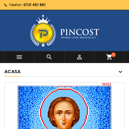
Telefon:
0721 451 961
0



shopping_cart
ACASA