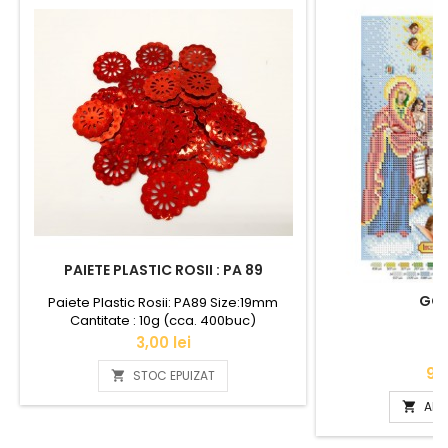
PAIETE PLASTIC ROSII : PA 89
GOB
Paiete Plastic Rosii: PA89 Size:19mm
Cantitate : 10g (cca. 400buc)
Pret
3,00 lei
Pr
90,
STOC EPUIZAT

ADA
