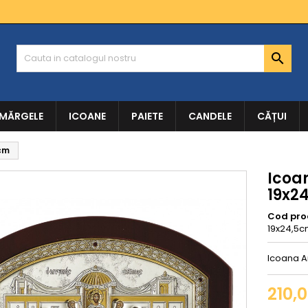

 MĂRGELE
ICOANE
PAIETE
CANDELE
CĂȚUI
5cm
Icoa
19x2
Cod pro
19x24,5
Icoana A
210,0