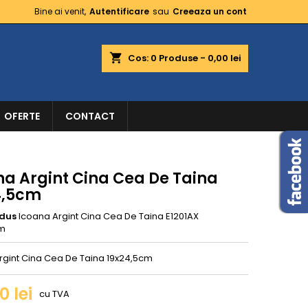
Bine ai venit,
Autentificare
sau
Creeaza un cont
shopping_cart
Cos:
0
Produse - 0,00 lei
OFERTE
CONTACT
na Argint Cina Cea De Taina
4,5cm
dus
Icoana Argint Cina Cea De Taina E1201AX
cm
rgint Cina Cea De Taina 19x24,5cm
0 lei
cu TVA