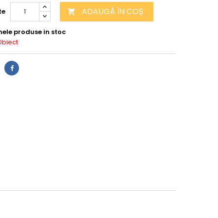
ADAUGĂ ÎN COȘ
te

mele produse in stoc
Obiect