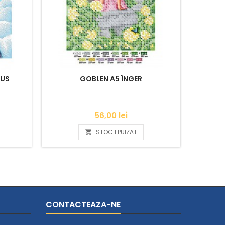
SUS
GOBLEN A5 ÎNGER
GOB
Pret
56,00 lei
STOC EPUIZAT

CONTACTEAZA-NE