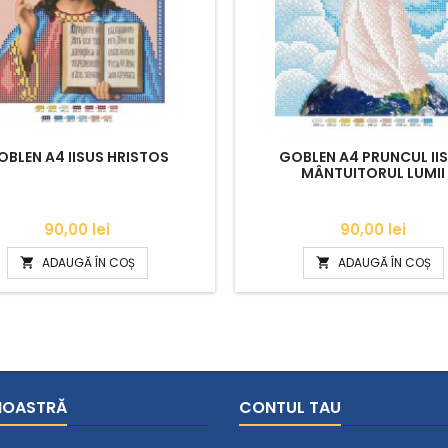
OBLEN A4 IISUS HRISTOS
GOBLEN A4 PRUNCUL II
MÂNTUITORUL LUMII
Pret
Pret
90,00 lei
90,00 lei
ADAUGĂ ÎN COȘ
ADAUGĂ ÎN COȘ


NOASTRĂ
CONTUL TAU