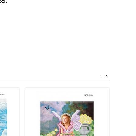
a .
<
>