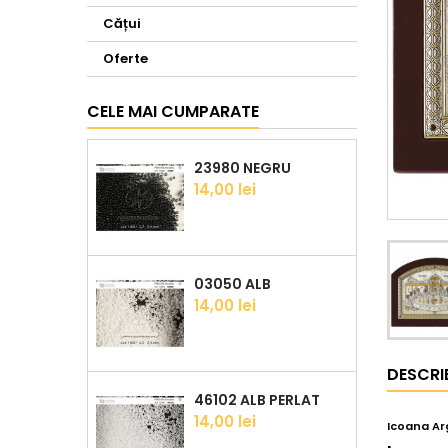
Cățui
Oferte
CELE MAI CUMPARATE
23980 NEGRU
Pret
14,00 lei
03050 ALB
Pret
14,00 lei
DESCRI
46102 ALB PERLAT
Pret
14,00 lei
Icoana Ar