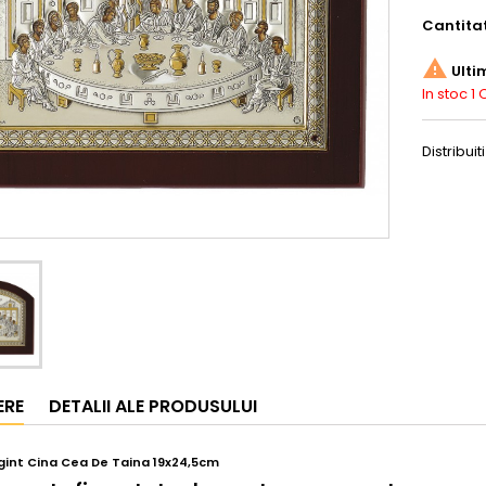
Cantita

Ulti
In stoc
1 
Distribuiti
ERE
DETALII ALE PRODUSULUI
gint Cina Cea De Taina 19x24,5cm