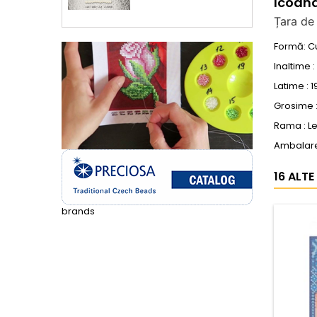
Icoana
Țara de
Formă: C
Inaltime 
Latime : 
Grosime :
Rama : 
Ambalare 
16 ALTE
brands