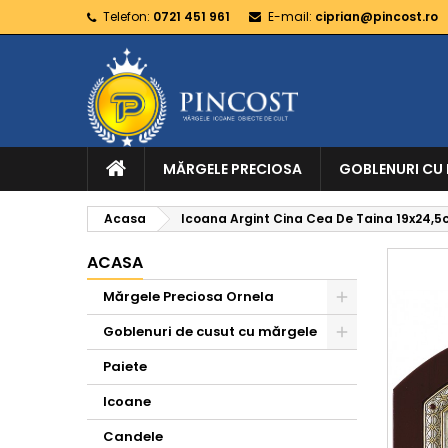
Telefon:
0721 451 961
E-mail:
ciprian@pincost.ro
MĂRGELE PRECIOSA
GOBLENURI CU
Acasa
Icoana Argint Cina Cea De Taina 19x24,
ACASA
Mărgele Preciosa Ornela
Goblenuri de cusut cu mărgele
Paiete
Icoane
Candele