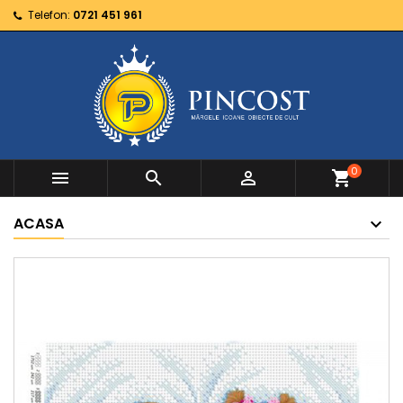
Telefon:
0721 451 961
0



shopping_cart
ACASA