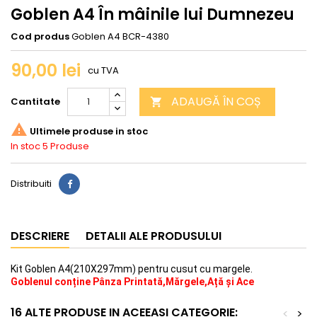
Goblen A4 În mâinile lui Dumnezeu
Cod produs
Goblen A4 BCR-4380
90,00 lei
cu TVA
ADAUGĂ ÎN COȘ
Cantitate


Ultimele produse in stoc
In stoc
5 Produse
Distribuiti
DESCRIERE
DETALII ALE PRODUSULUI
Kit Goblen A4(210X297mm) pentru cusut cu margele.
Goblenul conține Pânza Printată,Mărgele,Ață și Ace
16 ALTE PRODUSE IN ACEEASI CATEGORIE:
<
>