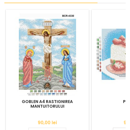
GOBLEN A4 RASTIGNIREA
PEI
MANTUITORULUI
Pret
Pr
90,00 lei
90,