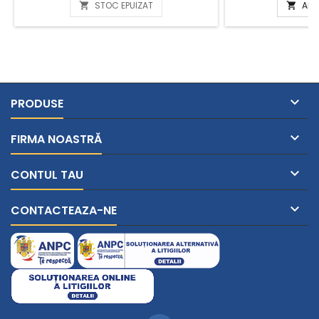
STOC EPUIZAT
ADA



PRODUSE

FIRMA NOASTRĂ

CONTUL TAU

CONTACTEAZA-NE