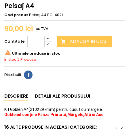
Peisaj A4
Cod produs
Peisaj A4 BC-4021
90,00 lei
cu TVA
ADAUGĂ ÎN COȘ
Cantitate


Ultimele produse in stoc
In stoc
2 Produse
Distribuiti
DESCRIERE
DETALII ALE PRODUSULUI
Kit Goblen A4(210X297mm) pentru cusut cu margele.
Goblenul conține Pânza Printată,Mărgele,Ață și Ace
16 ALTE PRODUSE IN ACEEASI CATEGORIE:
<
>