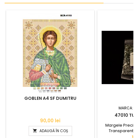
GOBLEN A4 SF DUMITRU
MARCA:
S
47010 TUB
Pret
90,00 lei
Margele Precio
Transparente c
ADAUGĂ ÎN COȘ

Cantitate 50 g 
Pr
14