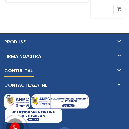
ST


PRODUSE

FIRMA NOASTRĂ

CONTUL TAU

CONTACTEAZA-NE