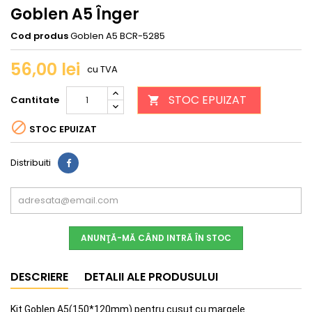
Goblen A5 Înger
Cod produs
Goblen A5 BCR-5285
56,00 lei
cu TVA
STOC EPUIZAT
Cantitate


STOC EPUIZAT
Distribuiti
ANUNŢĂ-MĂ CÂND INTRĂ ÎN STOC
DESCRIERE
DETALII ALE PRODUSULUI
Kit Goblen A5(150*120mm) pentru cusut cu margele.