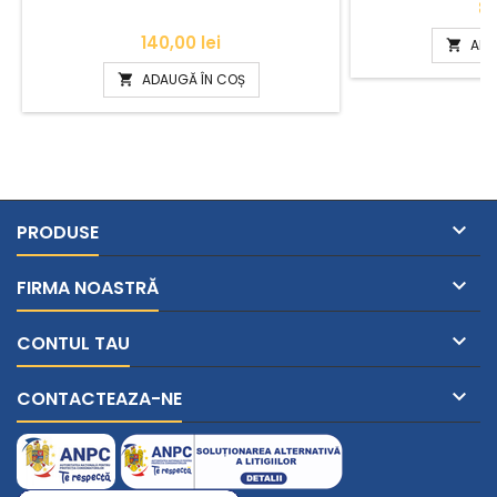
Dimensiun
Pr
8,
Pret
140,00 lei
ADA

ADAUGĂ ÎN COȘ


PRODUSE

FIRMA NOASTRĂ

CONTUL TAU

CONTACTEAZA-NE