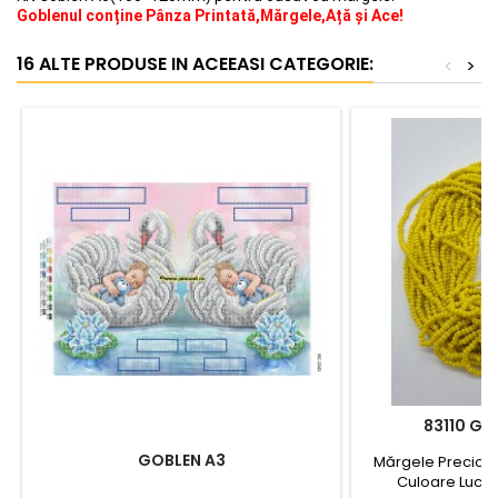
Goblenul conține Pânza Printată,Mărgele,Ață și Ace!
16 ALTE PRODUSE IN ACEEASI CATEGORIE:
<
>
83110 GA
GOBLEN A3
Mărgele Preciosa
Culoare Lucio