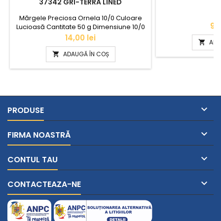
37342 GRI-TERRA LINED
Mărgele Preciosa Ornela 10/0 Culoare
Pr
90,
Lucioasă Cantitate 50 g Dimensiune 10/0
(2,3mm)
Pret
14,00 lei
ADA

ADAUGĂ ÎN COȘ


PRODUSE

FIRMA NOASTRĂ

CONTUL TAU

CONTACTEAZA-NE