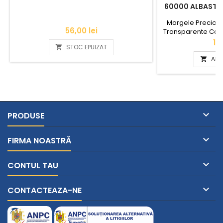
60000 ALBASTRU
Margele Preciosa
Pret
56,00 lei
Transparente Cant
11/0
Pr
14
STOC EPUIZAT

ADA


PRODUSE

FIRMA NOASTRĂ

CONTUL TAU

CONTACTEAZA-NE