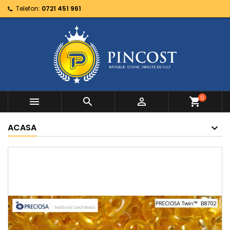
Telefon:
0721 451 961
0



shopping_cart
ACASA