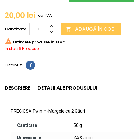
20,00 lei
cu TVA
ADAUGĂ ÎN COȘ
Cantitate


Ultimele produse in stoc
In stoc
6 Produse
Distribuiti
DESCRIERE
DETALII ALE PRODUSULUI
PRECIOSA Twin ™ -Mărgele cu 2 Găuri
Cantitate
50 g
Dimensiune
2,5X5mm